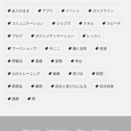
ありのまま
アプリ
イベント
ガイドライン
コミュニケーション
ジョブズ
スキル
スピーチ
ブログ
ポストメディテーション
レッスン
ワークショップ
今ここ
働く女性
友達
呼吸法
基礎
姿勢
幸せ
心のトレーニング
板橋
気づき
瞑想
瞑想会
練習
自分と友だちになる
自分自身
講座
間
About Us
Information
Blog
Contact