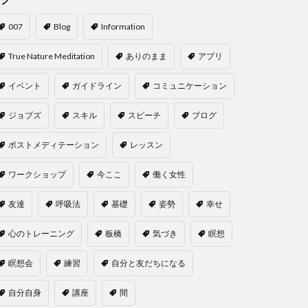
007
Blog
Information
True Nature Meditation
ありのまま
アプリ
イベント
ガイドライン
コミュニケーション
ジョブズ
スキル
スピーチ
ブログ
ポストメディテーション
レッスン
ワークショップ
今ここ
働く女性
友達
呼吸法
基礎
姿勢
幸せ
心のトレーニング
板橋
気づき
瞑想
瞑想会
練習
自分と友だちになる
自分自身
講座
間