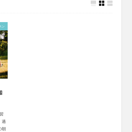
スン
知
習
。 過
の朝