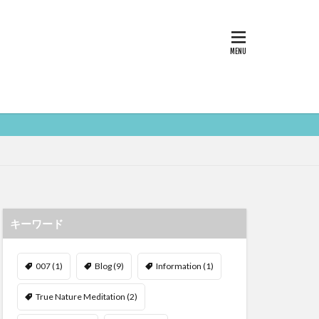
キーワード
007
(1)
Blog
(9)
Information
(1)
True Nature Meditation
(2)