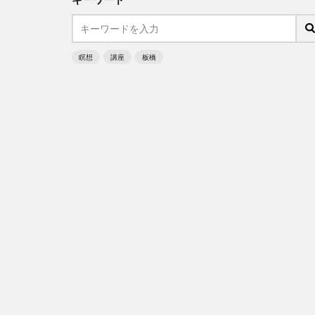
瞑想
講座
板橋