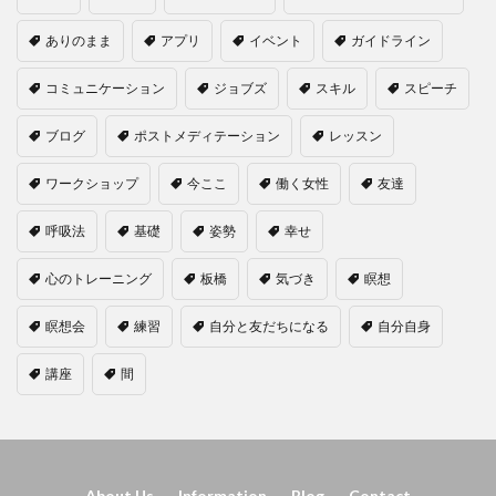
ありのまま
アプリ
イベント
ガイドライン
コミュニケーション
ジョブズ
スキル
スピーチ
ブログ
ポストメディテーション
レッスン
ワークショップ
今ここ
働く女性
友達
呼吸法
基礎
姿勢
幸せ
心のトレーニング
板橋
気づき
瞑想
瞑想会
練習
自分と友だちになる
自分自身
講座
間
About Us
Information
Blog
Contact