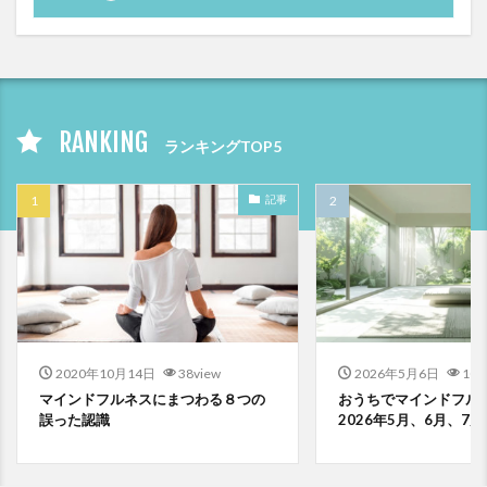
RANKING
ランキングTOP5
記事
2020年10月14日
38view
2026年5月6日
10v
マインドフルネスにまつわる８つの
おうちでマインドフルネ
誤った認識
2026年5月、6月、7月