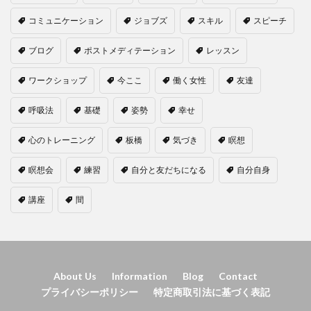
コミュニケーション
ジョブズ
スキル
スピーチ
ブログ
ポストメディテーション
レッスン
ワークショップ
今ここ
働く女性
友達
呼吸法
基礎
姿勢
幸せ
心のトレーニング
板橋
気づき
瞑想
瞑想会
練習
自分と友だちになる
自分自身
講座
間
About Us
Information
Blog
Contact
プライバシーポリシー
特定商取引法に基づく表記