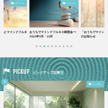
イベント
イベント
睡眠とマインドフルネ
おうちでマインドフルネス瞑想会 〜
「おうちでマインド
中
2022年9月・10月
のお知らせ
PICKUP
ピックアップ記事 3
レッスン